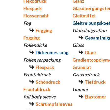
Flexodruck
Glanz
Flexpack
Glasübergangste
Flossennaht
Gleitmittel
Fog
Gleitreibungskoef
Fogging
Globalmigration
Fogging
Gesamtmigr
Foliendicke
Gloss
Dickenmessung
Glanz
Folienverpackung
Gradientcopolym
Flexpack
Granulat
Frontaldruck
Gravurdruck
Schöndruck
Tiefdruck
Frontaldruck
Gummi
full body sleeve
Elastomer
Schrumpfsleeves