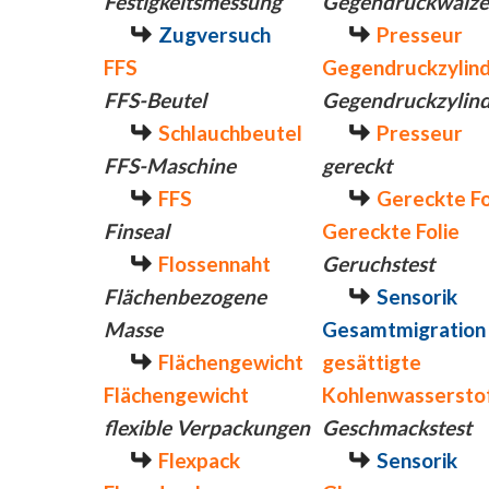
Festigkeitsmessung
Gegendruckwalze
Zugversuch
Presseur
FFS
Gegendruckzylin
FFS-Beutel
Gegendruckzylin
Schlauchbeutel
Presseur
FFS-Maschine
gereckt
FFS
Gereckte Fo
Finseal
Gereckte Folie
Flossennaht
Geruchstest
Flächenbezogene
Sensorik
Masse
Gesamtmigration
Flächengewicht
gesättigte
Flächengewicht
Kohlenwassersto
flexible Verpackungen
Geschmackstest
Flexpack
Sensorik