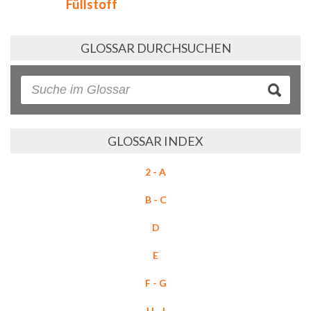
Füllstoff
GLOSSAR DURCHSUCHEN
GLOSSAR INDEX
2 - A
B - C
D
E
F - G
H - I