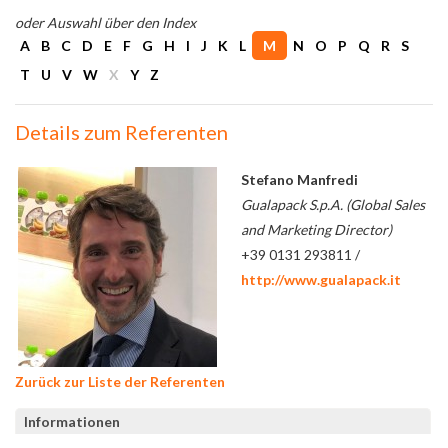
oder Auswahl über den Index
A
B
C
D
E
F
G
H
I
J
K
L
M
N
O
P
Q
R
S
T
U
V
W
X
Y
Z
Details zum Referenten
Stefano Manfredi
Gualapack S.p.A. (Global Sales
and Marketing Director)
+39 0131 293811 /
http://www.gualapack.it
Zurück zur Liste der Referenten
Informationen