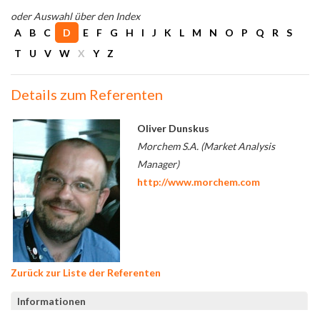
oder Auswahl über den Index
A
B
C
D
E
F
G
H
I
J
K
L
M
N
O
P
Q
R
S
T
U
V
W
X
Y
Z
Details zum Referenten
Oliver Dunskus
Morchem S.A. (Market Analysis
Manager)
http://www.morchem.com
Zurück zur Liste der Referenten
Informationen