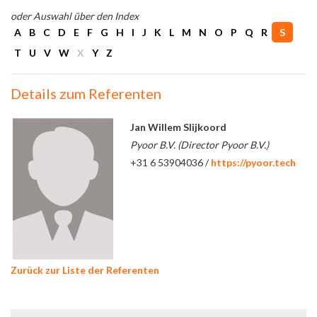
oder Auswahl über den Index
A
B
C
D
E
F
G
H
I
J
K
L
M
N
O
P
Q
R
S
T
U
V
W
X
Y
Z
Details zum Referenten
Jan Willem Slijkoord
Pyoor B.V. (Director Pyoor B.V.)
+31 6 53904036 /
https://pyoor.tech
Zurück zur Liste der Referenten