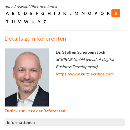
oder Auswahl über den Index
A
B
C
D
E
F
G
H
I
J
K
L
M
N
O
P
Q
R
S
T
U
V
W
X
Y
Z
Details zum Referenten
Dr. Steffen Scheibenstock
SCRIBOS GmbH (Head of Digital
Business Development)
https://www.kurz-scribos.com
Zurück zur Liste der Referenten
Informationen