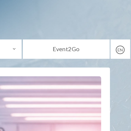
Event2Go
EN