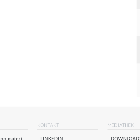
E
KONTAKT
MEDIATHEK
no-materi...
LINKEDIN
DOWNLOAD