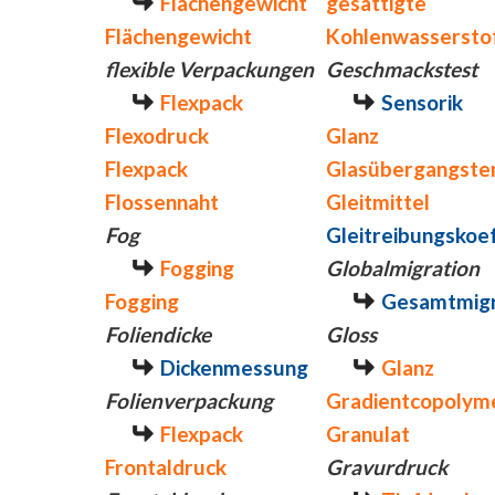
Flächengewicht
gesättigte
Flächengewicht
Kohlenwassersto
flexible Verpackungen
Geschmackstest
Flexpack
Sensorik
Flexodruck
Glanz
Flexpack
Glasübergangste
Flossennaht
Gleitmittel
Fog
Gleitreibungskoef
Fogging
Globalmigration
Fogging
Gesamtmigr
Foliendicke
Gloss
Dickenmessung
Glanz
Folienverpackung
Gradientcopolym
Flexpack
Granulat
Frontaldruck
Gravurdruck