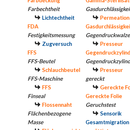
Farbdeckung
Gamma-Sterilisat
Farbechtheit
Gasdurchlässigkei
Lichtechtheit
Permeation
FDA
Gasdurchlässigkei
Festigkeitsmessung
Gegendruckwalze
Zugversuch
Presseur
FFS
Gegendruckzylin
FFS-Beutel
Gegendruckzylin
Schlauchbeutel
Presseur
FFS-Maschine
gereckt
FFS
Gereckte Fo
Finseal
Gereckte Folie
Flossennaht
Geruchstest
Flächenbezogene
Sensorik
Masse
Gesamtmigration