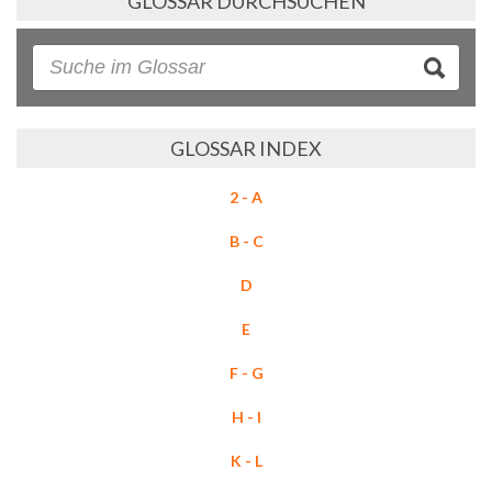
GLOSSAR DURCHSUCHEN
GLOSSAR INDEX
2 - A
B - C
D
E
F - G
H - I
K - L