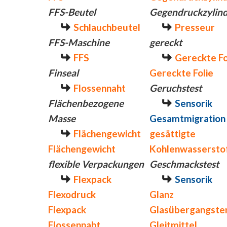
FFS-Beutel
Gegendruckzylin
Schlauchbeutel
Presseur
FFS-Maschine
gereckt
FFS
Gereckte Fo
Finseal
Gereckte Folie
Flossennaht
Geruchstest
Flächenbezogene
Sensorik
Masse
Gesamtmigration
Flächengewicht
gesättigte
Flächengewicht
Kohlenwassersto
flexible Verpackungen
Geschmackstest
Flexpack
Sensorik
Flexodruck
Glanz
Flexpack
Glasübergangste
Flossennaht
Gleitmittel