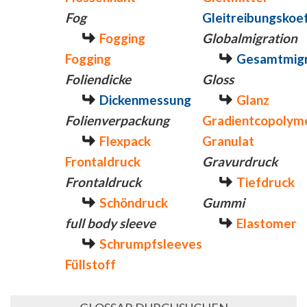
Fog
Gleitreibungskoef
Fogging
Globalmigration
Fogging
Gesamtmigr
Foliendicke
Gloss
Dickenmessung
Glanz
Folienverpackung
Gradientcopolym
Flexpack
Granulat
Frontaldruck
Gravurdruck
Frontaldruck
Tiefdruck
Schöndruck
Gummi
full body sleeve
Elastomer
Schrumpfsleeves
Füllstoff