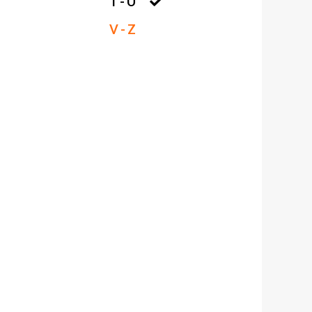
T - U
V - Z