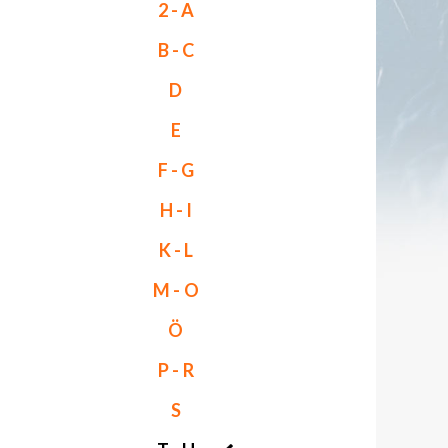
2 - A
B - C
D
E
F - G
H - I
K - L
M - O
Ö
P - R
S