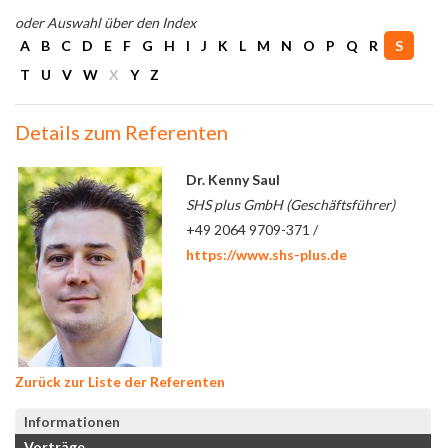
oder Auswahl über den Index
A
B
C
D
E
F
G
H
I
J
K
L
M
N
O
P
Q
R
S
T
U
V
W
X
Y
Z
Details zum Referenten
Dr. Kenny Saul
SHS plus GmbH (Geschäftsführer)
+49 2064 9709-371 /
https://www.shs-plus.de
Zurück zur Liste der Referenten
Informationen
Vorträge