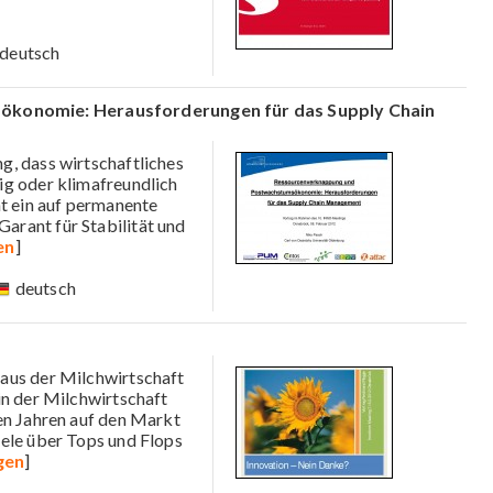
deutsch
konomie: Herausforderungen für das Supply Chain
g, dass wirtschaftliches
ig oder klimafreundlich
nt ein auf permanente
rant für Stabilität und
en
]
deutsch
 aus der Milchwirtschaft
in der Milchwirtschaft
en Jahren auf den Markt
ele über Tops und Flops
gen
]