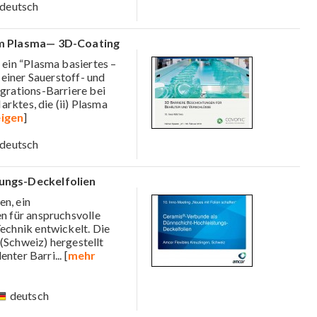
deutsch
im Plasma— 3D-Coating
ein “Plasma basiertes –
einer Sauerstoff- und
rations-Barriere bei
rktes, die (ii) Plasma
igen
]
deutsch
ungs-Deckelfolien
n, ein
 für anspruchsvolle
chnik entwickelt. Die
(Schweiz) hergestellt
lenter Barri
... [
mehr
deutsch