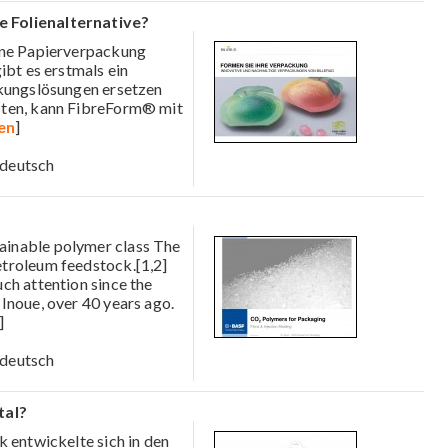
 Folienalternative?
eine Papierverpackung
ibt es erstmals ein
ckungslösungen ersetzen
sten, kann FibreForm® mit
en
]
deutsch
ainable polymer class The
troleum feedstock.[1,2]
ch attention since the
Inoue, over 40 years ago.
]
deutsch
tal?
k entwickelte sich in den