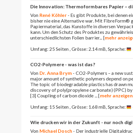
Die Innovation: Thermoformbares Papier – die
Von
René Köhler
- Es gibt Produkte, bei denen 
bisher nie eine Alternative war. Mit FibreForm® g
Papiermaterial, das Kunstoffe in diversen Verpa
kann. Um den Schutz des Produktes zu gewährlei
unterschiedlichsten Folien barrier
... [
mehr anzeig
Umfang: 25 Seiten , Grösse: 2.14 mB, Sprache:
CO2-Polymere - was ist das?
Von
Dr. Anna Brym
- CO2-Polymers – a new sust
major amount of synthetic polymers depend on pe
The topic of biodegradable plastics has drawn mu
discovery of poly(propylene carbonate) (PPC) by 
[3] Coupling of carbon dioxide
... [
mehr anzeigen
Umfang: 15 Seiten , Grösse: 1.68 mB, Sprache:
Wie drucken wir in der Zukunft - nur noch digi
Von
Michael Dosch
- Der industrielle Digitaldruc