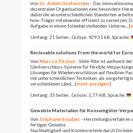
Von
Dr. Achim Grefenstein
- Das Innovationsman
dezentralen Organisationen eine besondere Herau
dabei die an unterschiedlichen Standorten arbei
how-Träger miteinander effizient zu vernetzen. De
Aufgabe in einem folienherstellenden Unterne
... [
Umfang: 21 Seiten , Grösse: 929.51 kB, Sprache:
Reclosable solutions From the world for Eur
Von
Marc Le Péchon
- Slide-Rite ist weltweit de
Gleitverschluss-Systeme für flexible Verpackung
Lösungen für Wiederverschlüsse auf flexiblen Pac
mit unterschiedlichen Techniken, als vorgefertigte
verschiedenen Länd
... [
mehr anzeigen
]
Umfang: 35 Seiten , Grösse: 1.77 mB, Sprache:
Gewebte Materialien für Konsumgüter-Verpa
Von
Stéphane Soudais
- Herstellungsverfahren 
fertigen Gewebe
Nachhaltigkeit und Kostenvorteile durch Dicken