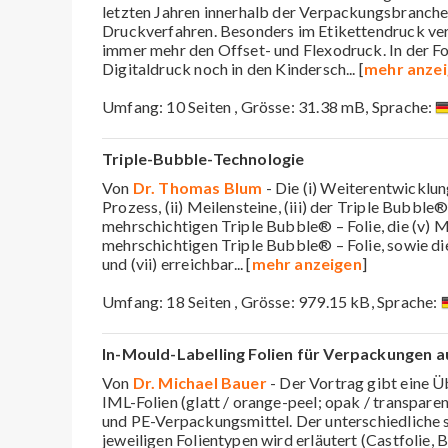
letzten Jahren innerhalb der Verpackungsbranche
Druckverfahren. Besonders im Etikettendruck ver
immer mehr den Offset- und Flexodruck. In der F
Digitaldruck noch in den Kindersch
... [
mehr anze
Umfang: 10 Seiten , Grösse: 31.38 mB, Sprache:
Triple-Bubble-Technologie
Von
Dr. Thomas Blum
- Die (i) Weiterentwicklu
Prozess, (ii) Meilensteine, (iii) der Triple Bubble®
mehrschichtigen Triple Bubble® – Folie, die (v) 
mehrschichtigen Triple Bubble® – Folie, sowie di
und (vii) erreichbar
... [
mehr anzeigen
]
Umfang: 18 Seiten , Grösse: 979.15 kB, Sprache:
In-Mould-Labelling Folien für Verpackungen a
Von
Dr. Michael Bauer
- Der Vortrag gibt eine Ü
IML-Folien (glatt / orange-peel; opak / transpare
und PE-Verpackungsmittel. Der unterschiedliche 
jeweiligen Folientypen wird erläutert (Castfolie, B