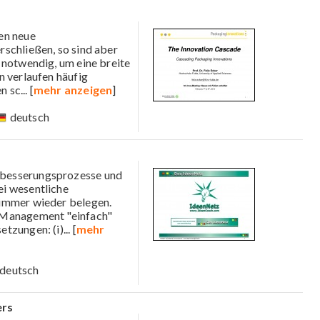
en neue
schließen, so sind aber
 notwendig, um eine breite
n verlaufen häufig
n sc
... [
mehr anzeigen
]
deutsch
erbesserungsprozesse und
ei wesentliche
 immer wieder belegen.
-Management "einfach"
etzungen: (i)
... [
mehr
deutsch
ers