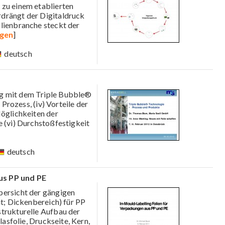
 zu einem etablierten
drängt der Digitaldruck
olienbranche steckt der
igen
]
deutsch
ng mit dem Triple Bubble®
 Prozess, (iv) Vorteile der
Möglichkeiten der
e (vi) Durchstoßfestigkeit
deutsch
us PP und PE
bersicht der gängigen
nt; Dickenbereich) für PP
strukturelle Aufbau der
lasfolie, Druckseite, Kern,