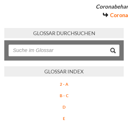
Coronabeha
Corona
GLOSSAR DURCHSUCHEN
GLOSSAR INDEX
2 - A
B - C
D
E