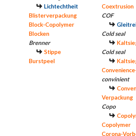
Lichtechtheit
Coextrusion
Blisterverpackung
COF
Block-Copolymer
Gleitre
Blocken
Cold seal
Brenner
Kaltsi
Stippe
Cold seal
Burstpeel
Kaltsi
Convenience
convinient
Conven
Verpackung
Copo
Copol
Copolymer
Corona-Vorb