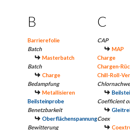
B
C
Barrierefolie
CAP
Batch
MAP
Masterbatch
Charge
Batch
Chargen-Rüc
Charge
Chill-Roll-Ve
Bedampfung
Chlornachwe
Metallisieren
Beilste
Beilsteinprobe
Coefficient of
Benetzbarkeit
Gleitre
Oberflächenspannung
Coex
Bewitterung
Coextr