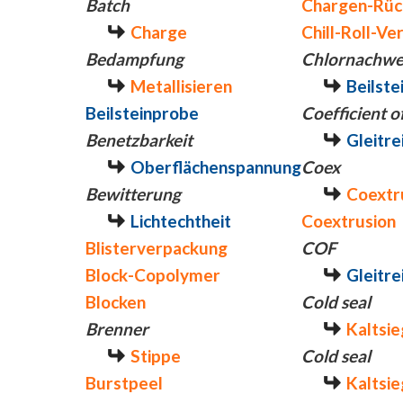
Batch
Chargen-Rüc
Charge
Chill-Roll-Ve
Bedampfung
Chlornachwe
Metallisieren
Beilste
Beilsteinprobe
Coefficient of
Benetzbarkeit
Gleitre
Oberflächenspannung
Coex
Bewitterung
Coextr
Lichtechtheit
Coextrusion
Blisterverpackung
COF
Block-Copolymer
Gleitre
Blocken
Cold seal
Brenner
Kaltsi
Stippe
Cold seal
Burstpeel
Kaltsi