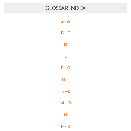
GLOSSAR INDEX
2 - A
B - C
D
E
F - G
H - I
K - L
M - O
Ö
P - R