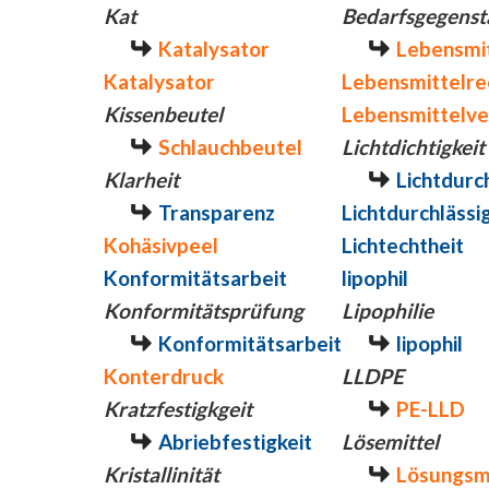
Kat
Bedarfsgegenst
Katalysator
Lebensmit
Katalysator
Lebensmittelre
Kissenbeutel
Lebensmittelve
Schlauchbeutel
Lichtdichtigkeit
Klarheit
Lichtdurch
Transparenz
Lichtdurchlässi
Kohäsivpeel
Lichtechtheit
Konformitätsarbeit
lipophil
Konformitätsprüfung
Lipophilie
Konformitätsarbeit
lipophil
Konterdruck
LLDPE
Kratzfestigkgeit
PE-LLD
Abriebfestigkeit
Lösemittel
Kristallinität
Lösungsm