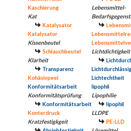
Kaschierung
Lebensmittel-
Kat
Bedarfsgegenst
Katalysator
Lebensmit
Katalysator
Lebensmittelre
Kissenbeutel
Lebensmittelve
Schlauchbeutel
Lichtdichtigkeit
Klarheit
Lichtdurch
Transparenz
Lichtdurchlässi
Kohäsivpeel
Lichtechtheit
Konformitätsarbeit
lipophil
Konformitätsprüfung
Lipophilie
Konformitätsarbeit
lipophil
Konterdruck
LLDPE
Kratzfestigkgeit
PE-LLD
Abriebfestigkeit
Lösemittel