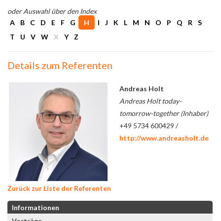
oder Auswahl über den Index
A
B
C
D
E
F
G
H
I
J
K
L
M
N
O
P
Q
R
S
T
U
V
W
X
Y
Z
Details zum Referenten
Andreas Holt
Andreas Holt today-
tomorrow-together (Inhaber)
+49 5734 600429 /
http://www.andreasholt.de
Zurück zur Liste der Referenten
Informationen
Vorträge