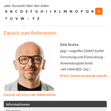
oder Auswahl über den Index
A
B
C
D
E
F
G
H
I
J
K
L
M
N
O
P
Q
R
S
T
U
V
W
X
Y
Z
Details zum Referenten
Dirk Stolte
ppg > wegoflex GmbH (Leiter
Forschung und Entwicklung -
Anwendungstechnik)
+49 5494 803-162 /
https://www.prepacgroup.de
Zurück zur Liste der Referenten
Informationen
Vorträge