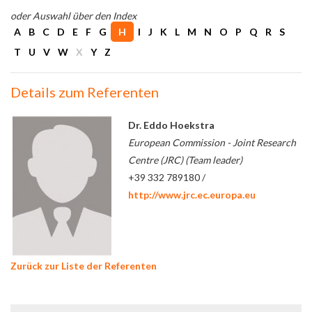
oder Auswahl über den Index
A
B
C
D
E
F
G
H
I
J
K
L
M
N
O
P
Q
R
S
T
U
V
W
X
Y
Z
Details zum Referenten
Dr. Eddo Hoekstra
European Commission - Joint Research
Centre (JRC) (Team leader)
+39 332 789180 /
http://www.jrc.ec.europa.eu
Zurück zur Liste der Referenten