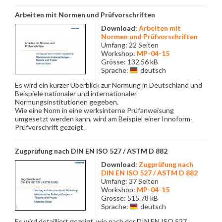
Arbeiten mit Normen und Prüfvorschriften
Download
:
Arbeiten mit
Normen und Prüfvorschriften
Umfang: 22 Seiten
Workshop:
MP-04-15
Grösse: 132.56 kB
Sprache:
deutsch
Es wird ein kurzer Überblick zur Normung in Deutschland und
Beispiele nationaler und internationaler
Normungsinstitutionen gegeben.
Wie eine Norm in eine werksinterne Prüfanweisung
umgesetzt werden kann, wird am Beispiel einer Innoform-
Prüfvorschrift gezeigt.
Zugprüfung nach DIN EN ISO 527 / ASTM D 882
Download
:
Zugprüfung nach
DIN EN ISO 527 / ASTM D 882
Umfang: 37 Seiten
Workshop:
MP-04-15
Grösse: 515.78 kB
Sprache:
deutsch
Es wird detailliert gezeigt, wie nach der DIN EN ISO 527