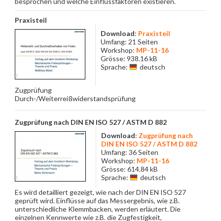
besprochen und welche Einflussfaktoren existieren.
Praxisteil
Download
:
Praxisteil
Umfang: 21 Seiten
Workshop:
MP-11-16
Grösse: 938.16 kB
Sprache:
deutsch
Zugprüfung
Durch-/Weiterreißwiderstandsprüfung
Zugprüfung nach DIN EN ISO 527 / ASTM D 882
Download
:
Zugprüfung nach
DIN EN ISO 527 / ASTM D 882
Umfang: 36 Seiten
Workshop:
MP-11-16
Grösse: 614.84 kB
Sprache:
deutsch
Es wird detailliert gezeigt, wie nach der DIN EN ISO 527
geprüft wird. Einflüsse auf das Messergebnis, wie z.B.
unterschiedliche Klemmbacken, werden erläutert. Die
einzelnen Kennwerte wie z.B. die Zugfestigkeit,