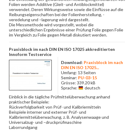
Folien werden Additive (Gleit- und Antiblockmittel)
verwendet. Deren Wirkungsweise sowie die Einflüsse auf die
Reibungseigenschaften bei der Folienherstellung, -
veredelung und –lagerung wird dargestellt.
Die Messmethode wird vorgestellt, wobei die
unterschiedlichen Ergebnisse einer Prüfung Folie gegen Folie
im Vergleich zu Folie gegen Metall diskutiert werden.
Praxisblock im nach DIN EN ISO 17025 akkreditierten
Innoform Testservice
Download
:
Praxisblock im nach
DIN EN ISO 17025...
Umfang: 13 Seiten
Seminar:
PU-03-15
Grösse: 339.20 kB
Sprache:
deutsch
Einblick in die tägliche Prüfmittelüberwachung anhand
praktischer Beispiele:
Rückverfolgbarkeit von Prüf- und Kalibriermitteln
Beispiele interner und externer Prüf- und
Kalibriermittelüberwachung, z. B. Analysenwaage und
Universalzug- und –druckprüfmaschine
Laborrundgang