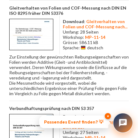
Gleitverhalten von Folien und COF-Messung nach DIN EN
ISO 8295 früher DIN 53376
Download
:
Gleitverhalten von
Folien und COF-Messung nach...
Umfang: 28 Seiten
Workshop:
MP-11-14
Grösse: 586.11 kB
Sprache:
deutsch
Zur Einstellung der gewünschten Reibungseigenschaften von
Folien werden Additive (Gleit- und Antiblockmittel)
verwendet. Deren Wirkungsweise sowie die Einflüsse auf die
Reibungseigenschaften bei der Folienherstellung, -
veredelung und –lagerung wird dargestellt.
Die Messmethode wird vorgestellt, wobei die
unterschiedlichen Ergebnisse einer Prüfung Folie gegen Folie
im Vergleich zu Folie gegen Metall diskutiert werden.
Verbundhaftungsprüfung nach DIN 53 357
×
Download
:
Passendes Event finden? 💡
Verbundhaftungsprüfung nach
DIN 53 357
Umfang: 27 Seiten
Workshop:
MP-11-14