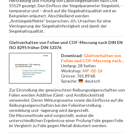
Herstellung und Prüfung von Laborsiegelnähten nach DIN
55529 gezeigt. Den Einfluss der Siegelparameter Siegelzeit, -
temperatur und – druck auf die Siegelnahtqualität wird an
Beispielen erläutert. Abschließend werden
„Antisiegeleffekte“ besprochen, d.h. Ursachen für eine
Verringerung der Siegelnahtfestigkeit und damit der
Siegelnahtqualität.
Gleitverhalten von Folien und COF-Messung nach DIN EN
ISO 8295 früher DIN 53376
Download
:
Gleitverhalten von
Folien und COF-Messung nach...
Umfang: 28 Seiten
Workshop:
MP-02-16
Grösse: 761.89 kB
Sprache:
deutsch
Zur Einstellung der gewünschten Reibungseigenschaften von
Folien werden Additive (Gleit- und Antiblockmittel)
verwendet. Deren Wirkungsweise sowie die Einflüsse auf die
Reibungseigenschaften bei der Folienherstellung, -
veredelung und –lagerung wird dargestellt.
Die Messmethode wird vorgestellt, wobei die
unterschiedlichen Ergebnisse einer Prüfung Folie gegen Folie
im Vergleich zu Folie gegen Metall diskutiert werden.