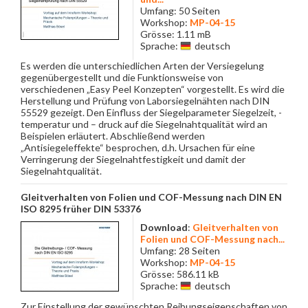
Umfang: 50 Seiten
Workshop:
MP-04-15
Grösse: 1.11 mB
Sprache:
deutsch
Es werden die unterschiedlichen Arten der Versiegelung
gegenübergestellt und die Funktionsweise von
verschiedenen „Easy Peel Konzepten“ vorgestellt. Es wird die
Herstellung und Prüfung von Laborsiegelnähten nach DIN
55529 gezeigt. Den Einfluss der Siegelparameter Siegelzeit, -
temperatur und – druck auf die Siegelnahtqualität wird an
Beispielen erläutert. Abschließend werden
„Antisiegeleffekte“ besprochen, d.h. Ursachen für eine
Verringerung der Siegelnahtfestigkeit und damit der
Siegelnahtqualität.
Gleitverhalten von Folien und COF-Messung nach DIN EN
ISO 8295 früher DIN 53376
Download
:
Gleitverhalten von
Folien und COF-Messung nach...
Umfang: 28 Seiten
Workshop:
MP-04-15
Grösse: 586.11 kB
Sprache:
deutsch
Zur Einstellung der gewünschten Reibungseigenschaften von