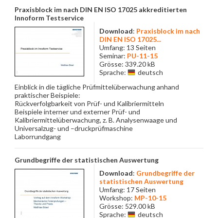
Praxisblock im nach DIN EN ISO 17025 akkreditierten
Innoform Testservice
Download
:
Praxisblock im nach
DIN EN ISO 17025...
Umfang: 13 Seiten
Seminar:
PU-11-15
Grösse: 339.20 kB
Sprache:
deutsch
Einblick in die tägliche Prüfmittelüberwachung anhand
praktischer Beispiele:
Rückverfolgbarkeit von Prüf- und Kalibriermitteln
Beispiele interner und externer Prüf- und
Kalibriermittelüberwachung, z. B. Analysenwaage und
Universalzug- und –druckprüfmaschine
Laborrundgang
Grundbegriffe der statistischen Auswertung
Download
:
Grundbegriffe der
statistischen Auswertung
Umfang: 17 Seiten
Workshop:
MP-10-15
Grösse: 529.00 kB
Sprache:
deutsch