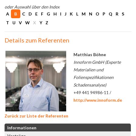
oder Auswahl über den Index
A
B
C
D
E
F
G
H
I
J
K
L
M
N
O
P
Q
R
S
T
U
V
W
X
Y
Z
Details zum Referenten
Matthias Böhne
Innoform GmbH (Experte
Materialien und
Folienspezifikationen
Schadensanalyse)
+49 441 94986-11 /
http://www.innoform.de
Zurück zur Liste der Referenten
Informationen
Vorträge