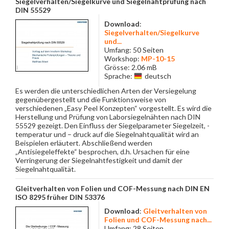
Siegelverhalten/Siegelkurve und Siegelnahtprüfung nach
DIN 55529
Download
:
Siegelverhalten/Siegelkurve
und...
Umfang: 50 Seiten
Workshop:
MP-10-15
Grösse: 2.06 mB
Sprache:
deutsch
Es werden die unterschiedlichen Arten der Versiegelung
gegenübergestellt und die Funktionsweise von
verschiedenen „Easy Peel Konzepten“ vorgestellt. Es wird die
Herstellung und Prüfung von Laborsiegelnähten nach DIN
55529 gezeigt. Den Einfluss der Siegelparameter Siegelzeit, -
temperatur und – druck auf die Siegelnahtqualität wird an
Beispielen erläutert. Abschließend werden
„Antisiegeleffekte“ besprochen, d.h. Ursachen für eine
Verringerung der Siegelnahtfestigkeit und damit der
Siegelnahtqualität.
Gleitverhalten von Folien und COF-Messung nach DIN EN
ISO 8295 früher DIN 53376
Download
:
Gleitverhalten von
Folien und COF-Messung nach...
Umfang: 28 Seiten