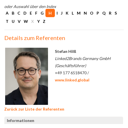
oder Auswahl über den Index
A
B
C
D
E
F
G
H
I
J
K
L
M
N
O
P
Q
R
S
T
U
V
W
X
Y
Z
Details zum Referenten
Stefan Hilß
Linked2Brands Germany GmbH
(Geschäftsführer)
+49 177 6518470 /
www.linked.global
Zurück zur Liste der Referenten
Informationen