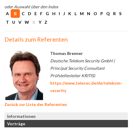
oder Auswahl über den Index
A
B
C
D
E
F
G
H
I
J
K
L
M
N
O
P
Q
R
S
T
U
V
W
X
Y
Z
Details zum Referenten
Thomas Brenner
Deutsche Telekom Security GmbH (
Principal Security Consultant
Prüfstellenleiter KRITIS)
https://www.telesec.de/de/telekom-
security
Zurück zur Liste der Referenten
Informationen
Vorträge