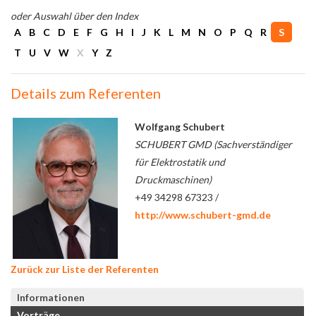
oder Auswahl über den Index
A
B
C
D
E
F
G
H
I
J
K
L
M
N
O
P
Q
R
S
T
U
V
W
X
Y
Z
Details zum Referenten
Wolfgang Schubert
SCHUBERT GMD (Sachverständiger
für Elektrostatik und
Druckmaschinen)
+49 34298 67323 /
http://www.schubert-gmd.de
Zurück zur Liste der Referenten
Informationen
Vorträge