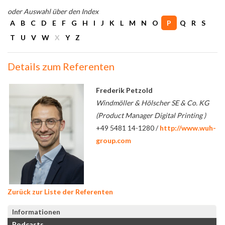
oder Auswahl über den Index
A
B
C
D
E
F
G
H
I
J
K
L
M
N
O
P
Q
R
S
T
U
V
W
X
Y
Z
Details zum Referenten
Frederik Petzold
Windmöller & Hölscher SE & Co. KG
(Product Manager Digital Printing )
+49 5481 14-1280 /
http://www.wuh-
group.com
Zurück zur Liste der Referenten
Informationen
Podcasts