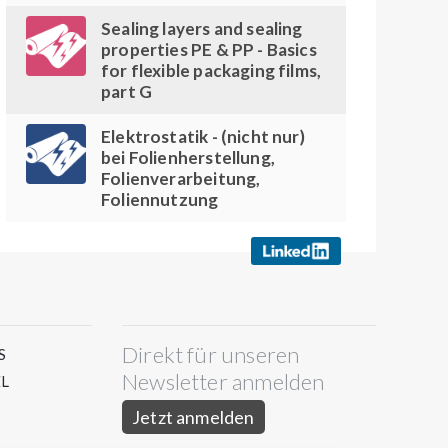
Sealing layers and sealing
properties PE & PP - Basics
for flexible packaging films,
part G
Elektrostatik - (nicht nur)
bei Folienherstellung,
Folienverarbeitung,
Foliennutzung
Direkt für unseren
S
Newsletter anmelden
L
Jetzt anmelden