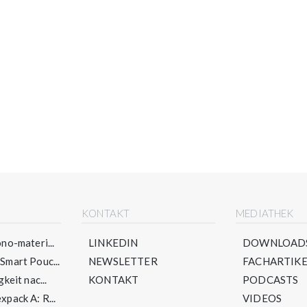
E
KONTAKT
MEDIATHEK
no-materi...
LINKEDIN
DOWNLOAD
mart Pouc...
NEWSLETTER
FACHARTIKE
keit nac...
KONTAKT
PODCASTS
pack A: R...
VIDEOS