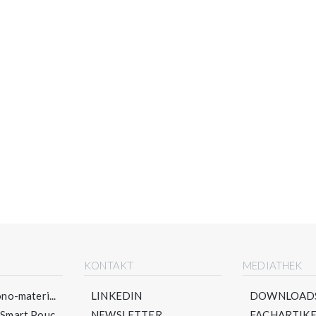
E
KONTAKT
MEDIATHEK
no-materi...
LINKEDIN
DOWNLOAD
mart Pouc...
NEWSLETTER
FACHARTIKE