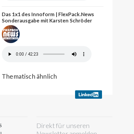
Das 1x1 des Innoform | FlexPack.News
Sonderausgabe mit Karsten Schröder
Thematisch ähnlich
Direkt für unseren
S
Newsletter anmelden
L