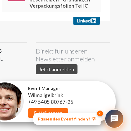
Verpackungsfolien Teil C
Direkt für unseren
S
Newsletter anmelden
L
Jetzt anmelden
Event Manager
Wilma Igelbrink
+49 5405 80767-25
E-Mail senden
×
Passendes Event finden? 💡