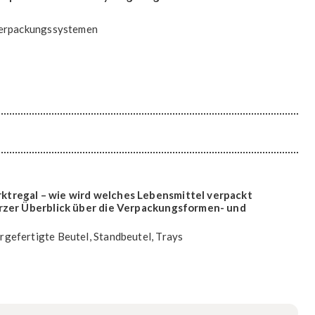
 Verpackungssystemen
tregal – wie wird welches Lebensmittel verpackt
rzer Überblick über die Verpackungsformen- und
gefertigte Beutel, Standbeutel, Trays