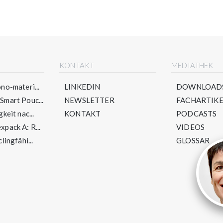
E
KONTAKT
MEDIATHEK
no-materi...
LINKEDIN
DOWNLOAD
mart Pouc...
NEWSLETTER
FACHARTIKE
keit nac...
KONTAKT
PODCASTS
pack A: R...
VIDEOS
lingfähi...
GLOSSAR