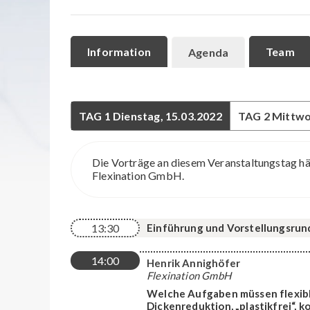
Information
Team
Agenda
TAG 1
Dienstag, 15.03.2022
TAG 2
Mittwo
Die Vorträge an diesem Veranstaltungstag häl
Flexination GmbH.
13:30
Einführung und Vorstellungsrun
14:00
Henrik Annighöfer
Flexination GmbH
Welche Aufgaben müssen flexib
Dickenreduktion, „plastikfrei“, 