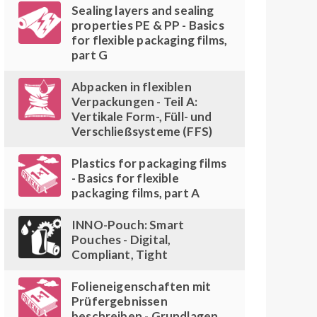
Sealing layers and sealing
properties PE & PP - Basics
for flexible packaging films,
part G
Abpacken in flexiblen
Verpackungen - Teil A:
Vertikale Form-, Füll- und
Verschließsysteme (FFS)
Plastics for packaging films
- Basics for flexible
packaging films, part A
INNO-Pouch: Smart
Pouches - Digital,
Compliant, Tight
Folieneigenschaften mit
Prüfergebnissen
beschreiben - Grundlagen