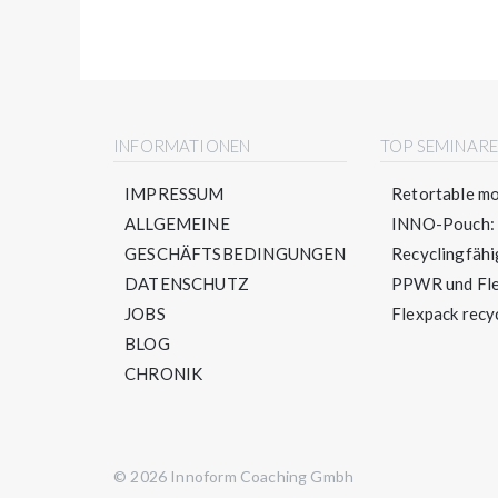
INFORMATIONEN
TOP SEMINAR
IMPRESSUM
Retortable mo
ALLGEMEINE
INNO-Pouch: S
GESCHÄFTSBEDINGUNGEN
Recyclingfähig
DATENSCHUTZ
PPWR und Flex
JOBS
Flexpack recyc
BLOG
CHRONIK
© 2026 Innoform Coaching Gmbh