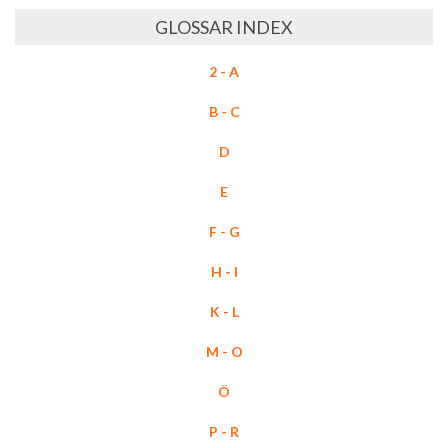
GLOSSAR INDEX
2 - A
B - C
D
E
F - G
H - I
K - L
M - O
Ö
P - R