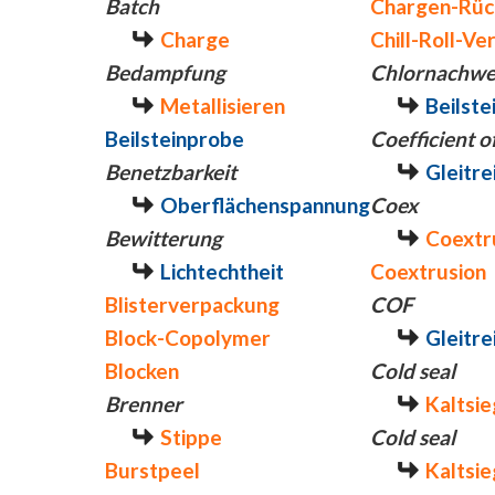
Batch
Chargen-Rüc
Charge
Chill-Roll-Ve
Bedampfung
Chlornachwe
Metallisieren
Beilste
Beilsteinprobe
Coefficient of
Benetzbarkeit
Gleitre
Oberflächenspannung
Coex
Bewitterung
Coextr
Lichtechtheit
Coextrusion
Blisterverpackung
COF
Block-Copolymer
Gleitre
Blocken
Cold seal
Brenner
Kaltsi
Stippe
Cold seal
Burstpeel
Kaltsi