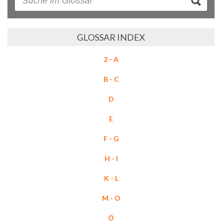
GLOSSAR INDEX
2 - A
B - C
D
E
F - G
H - I
K - L
M - O
Ö