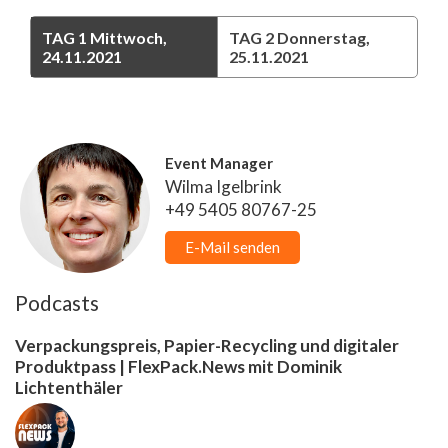
TAG 1
Mittwoch,
TAG 2
Donnerstag,
24.11.2021
25.11.2021
Event Manager
Wilma Igelbrink
+49 5405 80767-25
E-Mail senden
Podcasts
Verpackungspreis, Papier-Recycling und digitaler
Produktpass | FlexPack.News mit Dominik
Lichtenthäler