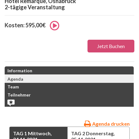
Hotel Remarque, Osnabrück
2-tägige Veranstaltung
Kosten: 595,00€
Jetzt Buchen
Information
Agenda
Team
Teilnehmer
Agenda drucken
TAG 1
Mittwoch,
TAG 2
Donnerstag,