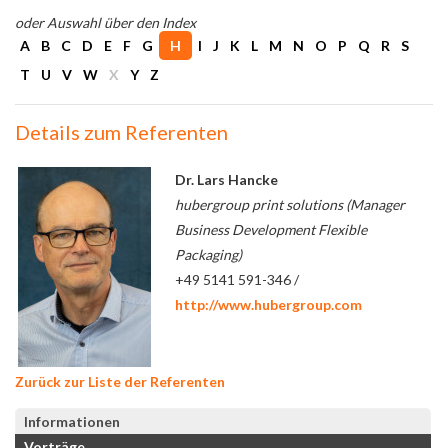
oder Auswahl über den Index
A
B
C
D
E
F
G
H
I
J
K
L
M
N
O
P
Q
R
S
T
U
V
W
X
Y
Z
Details zum Referenten
Dr. Lars Hancke
hubergroup print solutions (Manager
Business Development Flexible
Packaging)
+49 5141 591-346 /
http://www.hubergroup.com
Zurück zur Liste der Referenten
Informationen
Vorträge