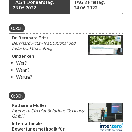
TAG 1
Donnerstag,
TAG 2
Freitag,
23.06.2022
24.06.2022
0:30h
Dr. Bernhard Fritz
Bernhard Fritz - Institutional and
Industrial Consulting
Umdenken
Wer?
Wann?
Warum?
0:30h
Katharina Müller
Interzero Circular Solutions Germany
GmbH
Internationale
Bewertungsmethodik für