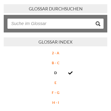
GLOSSAR DURCHSUCHEN
GLOSSAR INDEX
2 - A
B - C
D
E
F - G
H - I