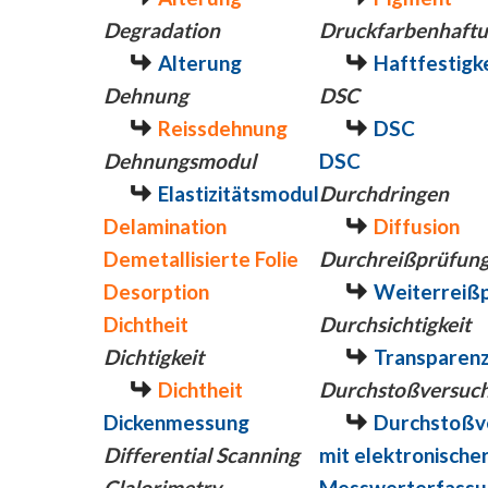
Degradation
Druckfarbenhaft
Alterung
Haftfestigk
Dehnung
DSC
Reissdehnung
DSC
Dehnungsmodul
DSC
Elastizitätsmodul
Durchdringen
Delamination
Diffusion
Demetallisierte Folie
Durchreißprüfun
Desorption
Weiterreiß
Dichtheit
Durchsichtigkeit
Dichtigkeit
Transparen
Dichtheit
Durchstoßversuc
Dickenmessung
Durchstoßv
Differential Scanning
mit elektronische
Clalorimetry
Messwerterfassu