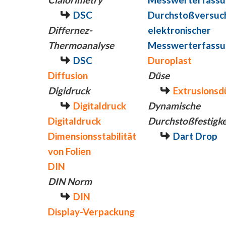
DSC
Durchstoßversuch
Differnez-
elektronischer
Thermoanalyse
Messwerterfassu
DSC
Duroplast
Diffusion
Düse
Digidruck
Extrusionsd
Digitaldruck
Dynamische
Digitaldruck
Durchstoßfestigke
Dimensionsstabilität
Dart Drop
von Folien
DIN
DIN Norm
DIN
Display-Verpackung