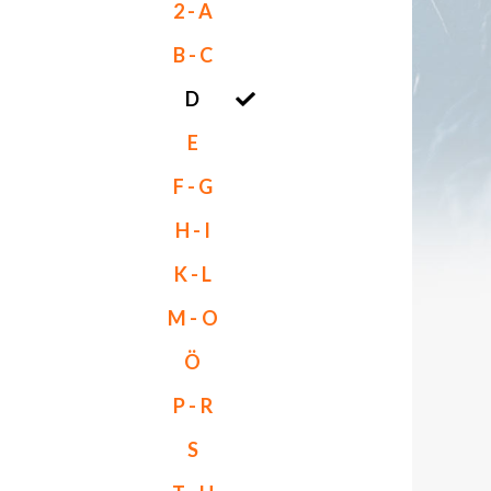
2 - A
B - C
D
E
F - G
H - I
K - L
M - O
Ö
P - R
S