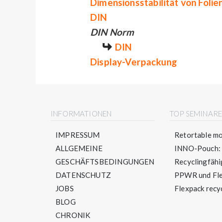
Dimensionsstabilität von Folie
DIN
DIN Norm
DIN
Display-Verpackung
INFORMATIONEN
TOP SEMINAR
IMPRESSUM
Retortable mo
ALLGEMEINE
INNO-Pouch: S
GESCHÄFTSBEDINGUNGEN
Recyclingfähig
DATENSCHUTZ
PPWR und Flex
JOBS
Flexpack recyc
BLOG
CHRONIK