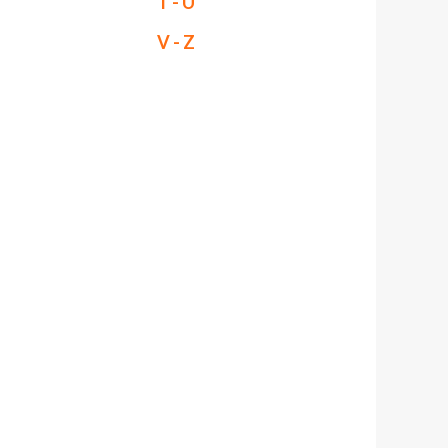
T - U
V - Z