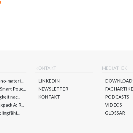
n
E
KONTAKT
MEDIATHEK
no-materi...
LINKEDIN
DOWNLOAD
mart Pouc...
NEWSLETTER
FACHARTIKE
keit nac...
KONTAKT
PODCASTS
pack A: R...
VIDEOS
lingfähi...
GLOSSAR