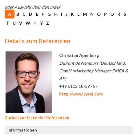
oder Auswahl über den Index
A
B
C
D
E
F
G
H
I
J
K
L
M
N
O
P
Q
R
S
T
U
V
W
X
Y
Z
Details zum Referenten
Christian Apenberg
DuPont de Nemours (Deutschland)
GmbH (Marketing Manager EMEA &
AP)
+49 6102 18-3976 /
http://www.cyrel.com
Zurück zur Liste der Referenten
Informationen