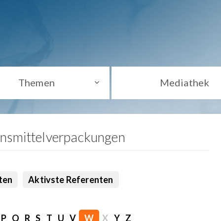
Themen
Mediathek
ensmittelverpackungen
ten
Aktivste Referenten
P
Q
R
S
T
U
V
W
X
Y
Z