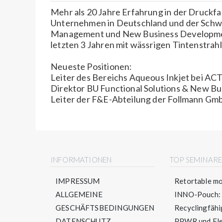
Mehr als 20 Jahre Erfahrung in der Druckfa
Unternehmen in Deutschland und der Schwe
Management und New Business Developmen
letzten 3 Jahren mit wässrigen Tintenstrah
Neueste Positionen:
Leiter des Bereichs Aqueous Inkjet bei A
Direktor BU Functional Solutions & New B
Leiter der F&E-Abteilung der Follmann Gm
INFORMATIONEN
TOP SEMINAR
IMPRESSUM
Retortable mo
ALLGEMEINE
INNO-Pouch: S
GESCHÄFTSBEDINGUNGEN
Recyclingfähig
DATENSCHUTZ
PPWR und Flex