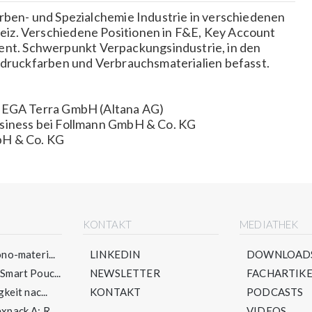
rben- und Spezialchemie Industrie in verschiedenen
iz. Verschiedene Positionen in F&E, Key Account
t. Schwerpunkt Verpackungsindustrie, in den
ldruckfarben und Verbrauchsmaterialien befasst.
CTEGA Terra GmbH (Altana AG)
usiness bei Follmann GmbH & Co. KG
bH & Co. KG
E
KONTAKT
MEDIATHEK
no-materi...
LINKEDIN
DOWNLOAD
mart Pouc...
NEWSLETTER
FACHARTIKE
keit nac...
KONTAKT
PODCASTS
pack A: R...
VIDEOS