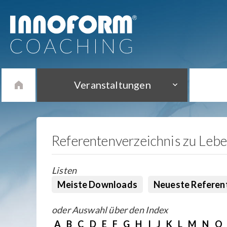
Veranstaltungen
Referentenverzeichnis zu Leb
Listen
Meiste Downloads
Neueste Referen
oder Auswahl über den Index
A
B
C
D
E
F
G
H
I
J
K
L
M
N
O