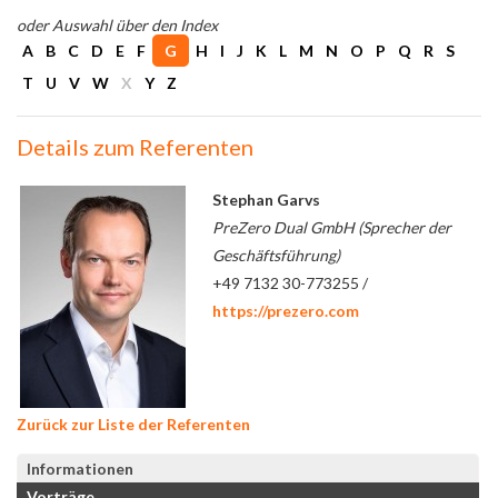
oder Auswahl über den Index
A
B
C
D
E
F
G
H
I
J
K
L
M
N
O
P
Q
R
S
T
U
V
W
X
Y
Z
Details zum Referenten
Stephan Garvs
PreZero Dual GmbH (Sprecher der
Geschäftsführung)
+49 7132 30-773255 /
https://prezero.com
Zurück zur Liste der Referenten
Informationen
Vorträge