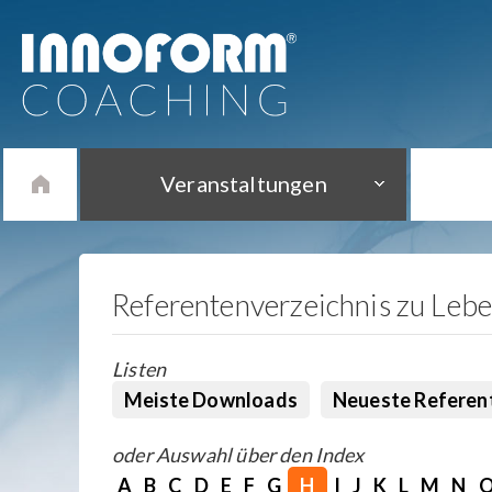
Veranstaltungen
Referentenverzeichnis zu Leb
Listen
Meiste Downloads
Neueste Referen
oder Auswahl über den Index
A
B
C
D
E
F
G
H
I
J
K
L
M
N