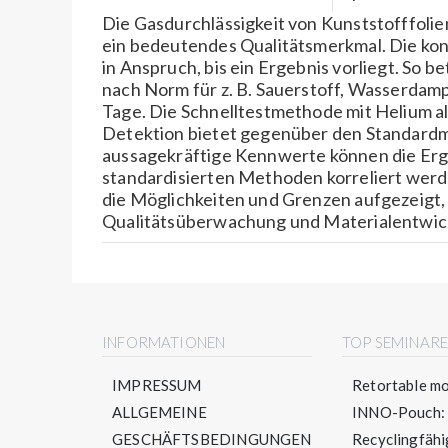
Die Gasdurchlässigkeit von Kunststofffolie
ein bedeutendes Qualitätsmerkmal. Die ko
in Anspruch, bis ein Ergebnis vorliegt. So 
nach Norm für z. B. Sauerstoff, Wasserdamp
Tage. Die Schnelltestmethode mit Helium al
Detektion bietet gegenüber den Standardm
aussagekräftige Kennwerte können die Erge
standardisierten Methoden korreliert wer
die Möglichkeiten und Grenzen aufgezeigt,
Qualitätsüberwachung und Materialentwic
INFORMATIONEN
TOP SEMINAR
IMPRESSUM
Retortable mo
ALLGEMEINE
INNO-Pouch: S
GESCHÄFTSBEDINGUNGEN
Recyclingfähig