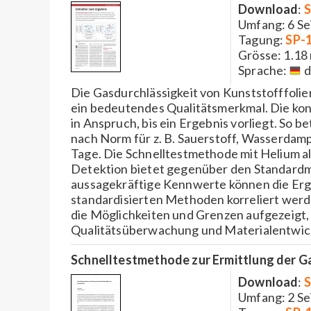
Download
:
S
Umfang: 6 Se
Tagung:
SP-
Grösse: 1.18
Sprache:
d
Die Gasdurchlässigkeit von Kunststofffolie
ein bedeutendes Qualitätsmerkmal. Die ko
in Anspruch, bis ein Ergebnis vorliegt. So 
nach Norm für z. B. Sauerstoff, Wasserdamp
Tage. Die Schnelltestmethode mit Helium al
Detektion bietet gegenüber den Standardm
aussagekräftige Kennwerte können die Erge
standardisierten Methoden korreliert wer
die Möglichkeiten und Grenzen aufgezeigt,
Qualitätsüberwachung und Materialentwic
Schnelltestmethode zur Ermittlung der Ga
Download
:
S
Umfang: 2 Se