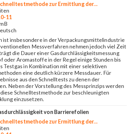
chnelltestmethode zur Ermittlung der...
iten
10-11
 mB
eutsch
n ist insbesondere in der Verpackungsmittelindustrie
nventionellen Messverfahren nehmen jedoch viel Zeit
beträgt die Dauer einer Gasdurchlässigkeitsmessung
f oder Aromastoffe in der Regel einige Stunden bis
s Testgas in Kombination mit einer selektiven
ethoden eine deutlich kürzere Messdauer. Für
bnisse aus den Schnelltests zu denen der
den. Neben der Vorstellung des Messprinzips werden
 diese Schnelltestmethode zur beschleunigten
klung einzusetzen.
sdurchlässigkeit von Barrierefolien
chnelltestmethode zur Ermittlung der...
iten