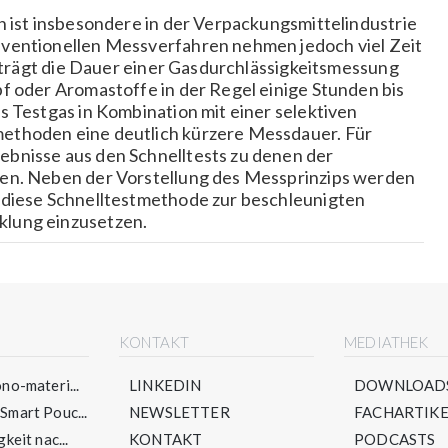
n ist insbesondere in der Verpackungsmittelindustrie
nventionellen Messverfahren nehmen jedoch viel Zeit
beträgt die Dauer einer Gasdurchlässigkeitsmessung
f oder Aromastoffe in der Regel einige Stunden bis
s Testgas in Kombination mit einer selektiven
ethoden eine deutlich kürzere Messdauer. Für
bnisse aus den Schnelltests zu denen der
den. Neben der Vorstellung des Messprinzips werden
 diese Schnelltestmethode zur beschleunigten
klung einzusetzen.
E
KONTAKT
MEDIATHEK
no-materi...
LINKEDIN
DOWNLOAD
mart Pouc...
NEWSLETTER
FACHARTIKE
keit nac...
KONTAKT
PODCASTS