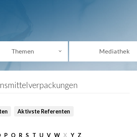
Themen
Mediathek
ensmittelverpackungen
ten
Aktivste Referenten
O
P
Q
R
S
T
U
V
W
X
Y
Z