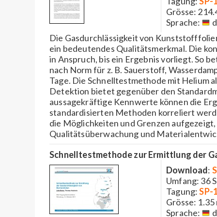
Tagung:
SP-
Grösse: 214.
Sprache:
d
Die Gasdurchlässigkeit von Kunststofffolie
ein bedeutendes Qualitätsmerkmal. Die ko
in Anspruch, bis ein Ergebnis vorliegt. So 
nach Norm für z. B. Sauerstoff, Wasserdamp
Tage. Die Schnelltestmethode mit Helium al
Detektion bietet gegenüber den Standardm
aussagekräftige Kennwerte können die Erge
standardisierten Methoden korreliert wer
die Möglichkeiten und Grenzen aufgezeigt,
Qualitätsüberwachung und Materialentwic
Schnelltestmethode zur Ermittlung der Ga
Download
:
S
Umfang: 36 S
Tagung:
SP-
Grösse: 1.35
Sprache:
d