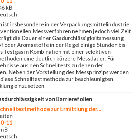
10-11
46 kB
eutsch
n ist insbesondere in der Verpackungsmittelindustrie
nventionellen Messverfahren nehmen jedoch viel Zeit
beträgt die Dauer einer Gasdurchlässigkeitsmessung
f oder Aromastoffe in der Regel einige Stunden bis
s Testgas in Kombination mit einer selektiven
ethoden eine deutlich kürzere Messdauer. Für
bnisse aus den Schnelltests zu denen der
den. Neben der Vorstellung des Messprinzips werden
 diese Schnelltestmethode zur beschleunigten
klung einzusetzen.
sdurchlässigkeit von Barrierefolien
chnelltestmethode zur Ermittlung der...
eiten
10-11
 mB
eutsch