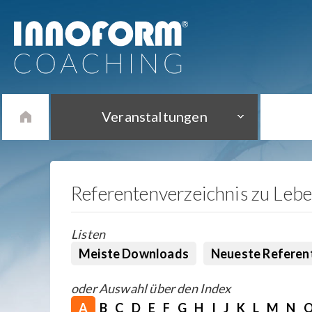
Veranstaltungen
Referentenverzeichnis zu Leb
Listen
Meiste Downloads
Neueste Referen
oder Auswahl über den Index
A
B
C
D
E
F
G
H
I
J
K
L
M
N