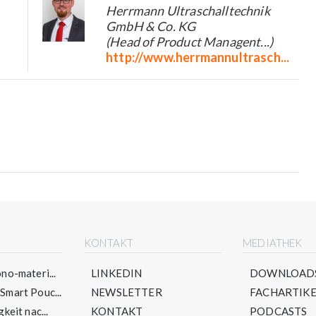
Herrmann Ultraschalltechnik
GmbH & Co. KG
(Head of Product Managent...)
http://www.herrmannultrasch...
E
KONTAKT
MEDIATHEK
no-materi...
LINKEDIN
DOWNLOAD
mart Pouc...
NEWSLETTER
FACHARTIKE
keit nac...
KONTAKT
PODCASTS