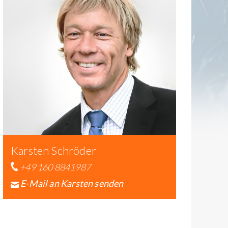
Karsten Schröder
+49 160 8841987
E-Mail an Karsten senden