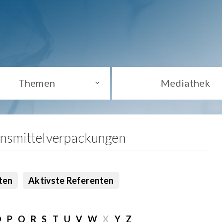
Themen
Mediathek
ensmittelverpackungen
ten
Aktivste Referenten
O
P
Q
R
S
T
U
V
W
X
Y
Z