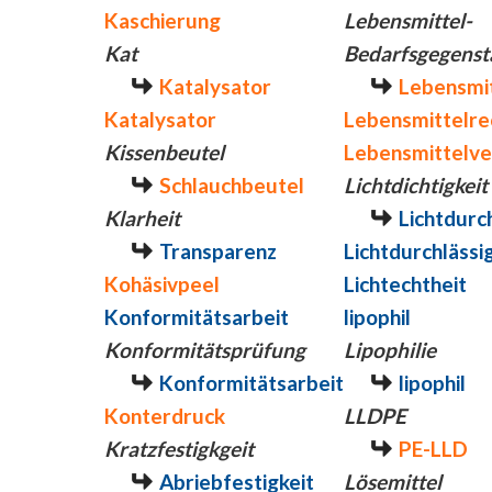
Kaschierung
Lebensmittel-
Kat
Bedarfsgegenst
Katalysator
Lebensmit
Katalysator
Lebensmittelre
Kissenbeutel
Lebensmittelve
Schlauchbeutel
Lichtdichtigkeit
Klarheit
Lichtdurch
Transparenz
Lichtdurchlässi
Kohäsivpeel
Lichtechtheit
Konformitätsarbeit
lipophil
Konformitätsprüfung
Lipophilie
Konformitätsarbeit
lipophil
Konterdruck
LLDPE
Kratzfestigkgeit
PE-LLD
Abriebfestigkeit
Lösemittel