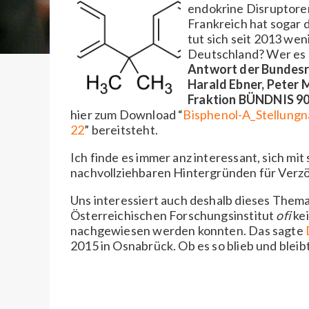
endokrine Disruptoren
Frankreich hat sogar 
tut sich seit 2013 wen
Deutschland? Wer es e
Antwort der Bundes
Harald Ebner,
Peter 
Fraktion BÜNDNIS 
hier zum Download “
Bisphenol-A_Stellung
22
” bereitsteht.
Ich finde es immer anz interessant, sich mi
nachvollziehbaren Hintergründen für Verz
Uns interessiert auch deshalb dieses Thema
Österreichischen Forschungsinstitut
ofi
kei
nachgewiesen werden konnten. Das sagte
2015 in Osnabrück. Ob es so blieb und bleib