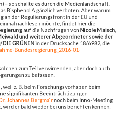
) – so schallte es durch die Medienlandschaft.
das Bisphenol A gänzlich verboten. Aber warum
ig an der Regulierungsfront in der EU und
inmal nachlesen möchte, findet hier die
regierung
auf die Nachfragen von
Nicole Maisch,
Meiwald und weiterer Abgeordneter sowie der
90/DIE GRÜNEN
in der Drucksache 18/6982, die
nahme-Bundesregierung_2016-01-
t solchen zum Teil verwirrenden, aber doch auch
ögerungen zu befassen.
, weil z. B. beim Forschungsvorhaben beim
ne signifikanten Beeinträchtigungen
Dr. Johannes Bergmair
noch beim Inno-Meeting
t, wird er bald wieder bei uns berichten können.