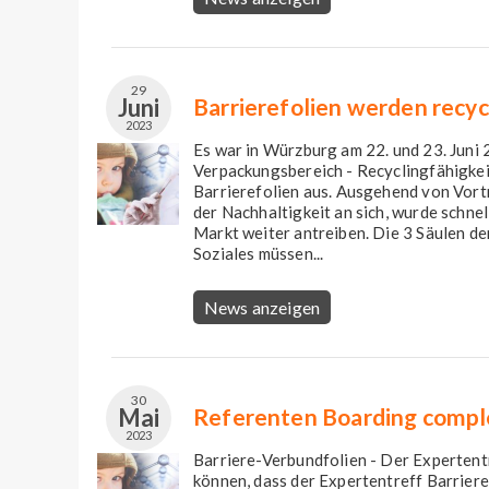
29
Juni
Barrierefolien werden recyc
2023
Es war in Würzburg am 22. und 23. Juni 
Verpackungsbereich - Recyclingfähigkeit
Barrierefolien aus. Ausgehend von Vor
der Nachhaltigkeit an sich, wurde schnel
Markt weiter antreiben. Die 3 Säulen d
Soziales müssen...
News anzeigen
30
Mai
Referenten Boarding compl
2023
Barriere-Verbundfolien - Der Expertentr
können, dass der Expertentreff Barriere