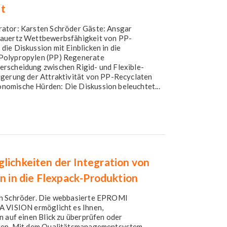
st
rator: Karsten Schröder Gäste: Ansgar
Kauertz Wettbewerbsfähigkeit von PP-
ie Diskussion mit Einblicken in die
 Polypropylen (PP) Regenerate
rscheidung zwischen Rigid- und Flexible-
igerung der Attraktivität von PP-Recyclaten
nomische Hürden: Die Diskussion beleuchtet...
lichkeiten der Integration von
in die Flexpack-Produktion
en Schröder. Die webbasierte EPROMI
A VISION ermöglicht es Ihnen,
n auf einen Blick zu überprüfen oder
eren. Mit dem Qualitätsmanagementsystem