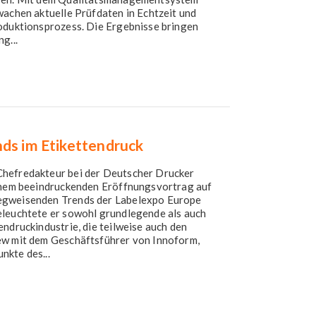
wachen aktuelle Prüfdaten in Echtzeit und
roduktionsprozess. Die Ergebnisse bringen
g...
nds im Etikettendruck
Chefredakteur bei der Deutscher Drucker
einem beeindruckenden Eröffnungsvortrag auf
wegweisenden Trends der Labelexpo Europe
eleuchtete er sowohl grundlegende als auch
endruckindustrie, die teilweise auch den
ew mit dem Geschäftsführer von Innoform,
nkte des...