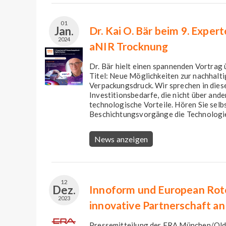
01
Jan.
Dr. Kai O. Bär beim 9. Expe
2024
aNIR Trocknung
Dr. Bär ⁠hielt einen spannenden Vortra
Titel: Neue Möglichkeiten zur nachhalt
Verpackungsdruck. Wir sprechen in diese
Investitionsbedarfe, die nicht über and
technologische Vorteile. Hören Sie selb
Beschichtungsvorgänge die Technologie 
News anzeigen
12
Dez.
Innoform und European Rot
2023
innovative Partnerschaft an
Pressemitteilung der ERA München/Old