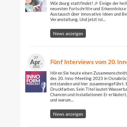
Würzburg stattfindet! 🎉 Einige der hel
neuesten Fortschritte und Erkenntnisse 
Austausch über innovative Ideen und Bes
Veranstaltung. Und jetzt ist...
News anzeigen
27
Apr.
Fünf Interviews vom 20. In
2023
Hören Sie heute einen Zusammenschnitt
des 20. Inno-Meeting 2023 in Osnabrüc
entstanden und hier zusammengeführt. 
Druckfarben. Sein Titel lautet:Wasserbas
Chancen und Installationen Er erläutert, 
und warum...
News anzeigen