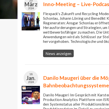
20
März
Inno-Meeting – Live-Podca
2024
Flexpack's Zukunft und Recycling Mode
Schonlau, Johann Löning und Benedikt 
Regeneraten: Ansgar Schonlau eröffnet d
Herausforderungen und Strategien, um
wettbewerbsfähiger zu machen. Die Unte
Anwendungen wird als Schlüssel zur Ste
hervorgehoben. Technologische und öko
News anzeigen
18
Jan.
Danilo Maugeri über die Mög
2024
Bahnbeobachtungssystemen 
Danilo Maugeri⁠ Im Gespräch mit Karst
Production Analytics Plattform von ISR
den Systemstatus aller Produktionslinie
Produktionsdaten im Detail zu analysi