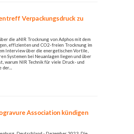
rtentreff Verpackungsdruck zu
g über die aNIR Trocknung von Adphos mit dem
igen, effizienten und CO2-freien Trocknung im
m Interview über die energetischen Vortile,
eren Systemen bei Neuanlagen liegen und über
st, warum NIR Technik für viele Druck- und
der...
ogravure Association kündigen
enburg, Deutschland - Dezember 2023. Die