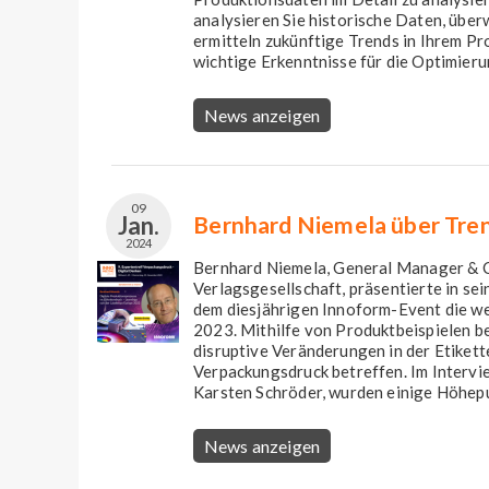
analysieren Sie historische Daten, über
ermitteln zukünftige Trends in Ihrem P
wichtige Erkenntnisse für die Optimierun
News anzeigen
09
Jan.
⁠Bernhard Niemela über Tre
2024
Bernhard Niemela⁠, General Manager & 
Verlagsgesellschaft, präsentierte in s
dem diesjährigen Innoform-Event die 
2023. Mithilfe von Produktbeispielen b
disruptive Veränderungen in der Etikett
Verpackungsdruck betreffen. Im Intervi
Karsten Schröder, wurden einige Höhepu
News anzeigen