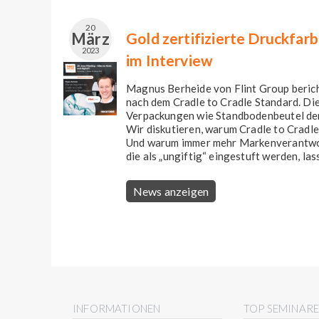
20
März
Gold zertifizierte Druckfar
2023
im Interview
Magnus Berheide von Flint Group berich
nach dem Cradle to Cradle Standard. Di
Verpackungen wie Standbodenbeutel de
Wir diskutieren, warum Cradle to Cradl
Und warum immer mehr Markenverantwort
die als „ungiftig“ eingestuft werden, lass
News anzeigen
INFORMATIONEN
TOP SEMINAR