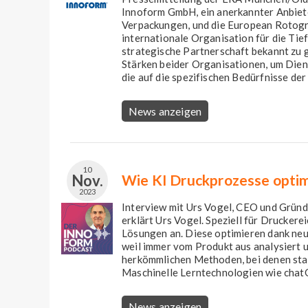
Innoform GmbH, ein anerkannter Anbiete
Verpackungen, und die European Rotogr
internationale Organisation für die Tief
strategische Partnerschaft bekannt zu 
Stärken beider Organisationen, um Dien
die auf die spezifischen Bedürfnisse der
News anzeigen
10
Nov.
Wie KI Druckprozesse optim
2023
Interview mit Urs Vogel, CEO und Gründe
erklärt Urs Vogel. Speziell für Drucker
Lösungen an. Diese optimieren dank neu
weil immer vom Produkt aus analysiert 
herkömmlichen Methoden, bei denen sta
Maschinelle Lerntechnologien wie chatG
News anzeigen