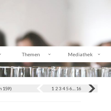
Themen
Mediathek
on 159)
1
2
3
4
5
6
...
16