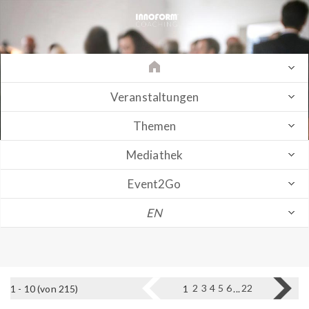
Veranstaltungen
Themen
Mediathek
Event2Go
EN
2
3
4
5
6
22
1 - 10 (von 215)
1
...