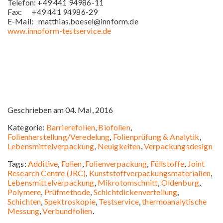
Telefon: +49 441 94986-11
Fax: +49 441 94986-29
E-Mail: matthias.boesel@innform.de
www.innoform-testservice.de
Geschrieben am 04. Mai, 2016
Kategorie:
Barrierefolien
,
Biofolien
,
Folienherstellung/Veredelung
,
Folienprüfung & Analytik
,
Lebensmittelverpackung
,
Neuigkeiten
,
Verpackungsdesign
Tags:
Additive
,
Folien
,
Folienverpackung
,
Füllstoffe
,
Joint
Research Centre (JRC)
,
Kunststoffverpackungsmaterialien
,
Lebensmittelverpackung
,
Mikrotomschnitt
,
Oldenburg
,
Polymere
,
Prüfmethode
,
Schichtdickenverteilung
,
Schichten
,
Spektroskopie
,
Testservice
,
thermoanalytische
Messung
,
Verbundfolien
.