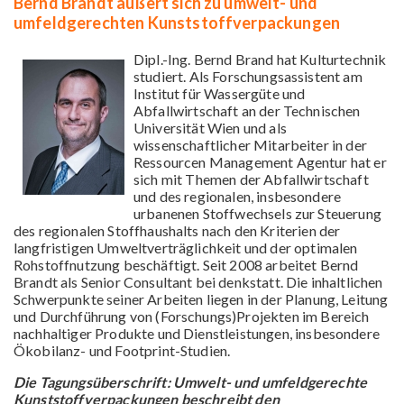
Bernd Brandt äußert sich zu umwelt- und
umfeldgerechten Kunststoffverpackungen
Dipl.-Ing. Bernd Brand hat Kulturtechnik
studiert. Als Forschungsassistent am
Institut für Wassergüte und
Abfallwirtschaft an der Technischen
Universität Wien und als
wissenschaftlicher Mitarbeiter in der
Ressourcen Management Agentur hat er
sich mit Themen der Abfallwirtschaft
und des regionalen, insbesondere
urbanenen Stoffwechsels zur Steuerung
des regionalen Stoffhaushalts nach den Kriterien der
langfristigen Umweltverträglichkeit und der optimalen
Rohstoffnutzung beschäftigt. Seit 2008 arbeitet Bernd
Brandt als Senior Consultant bei denkstatt. Die inhaltlichen
Schwerpunkte seiner Arbeiten liegen in der Planung, Leitung
und Durchführung von (Forschungs)Projekten im Bereich
nachhaltiger Produkte und Dienstleistungen, insbesondere
Ökobilanz- und Footprint-Studien.
Die Tagungsüberschrift: Umwelt- und umfeldgerechte
Kunststoffverpackungen beschreibt den