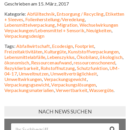
Geschrieben am 15. März, 2017
Kategorie:
Abfülltechnik
,
Entsorgung / Recycling
,
Etiketten
+ Sleeves
,
Folienherstellung/Veredelung
,
Lebensmittelverpackung
,
Migration, Wechselwirkungen
Verpackungen/Lebensmittel + Sensorik
,
Neuigkeiten
,
Verpackungsdesign
Tags:
Abfallwirtschaft
,
Ecodesign
,
Footprint
,
Freizeitaktivitäten
,
Kulturgüte
,
Kunststoffverpackungen
,
Lebensmittelabfälle
,
Lebenszyklus
,
Ökobilanz
,
ökologisch
,
ökonomisch
,
Ressourcenaufwand
,
ressourcenschonend
,
Rezyklierbarkeit
,
Rohstoffnutzung
,
Schutzfunktion
,
UM-
04-17
,
Umweltnutzen
,
Umweltverträglichkeit
,
Umweltwirkungen
,
Verpackungsgewicht
,
Verpackungsgsewicht
,
Verpackungslösungen
,
Verpackungsmaterialien
,
Verwertbarkeit
,
Wassergüte
.
NACH NEWS SUCHEN