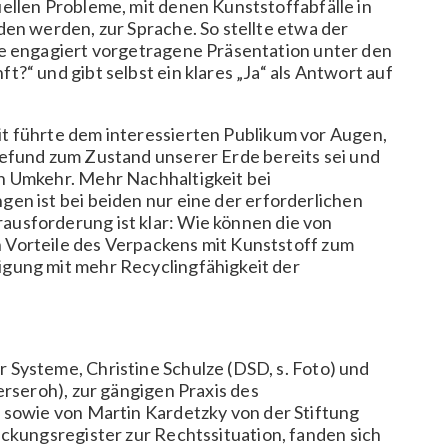
ellen Probleme, mit denen Kunststoffabfälle in
den werden, zur Sprache. So stellte etwa der
ne engagiert vorgetragene Präsentation unter den
?“ und gibt selbst ein klares „Ja“ als Antwort auf
 führte dem interessierten Publikum vor Augen,
efund zum Zustand unserer Erde bereits sei und
n Umkehr. Mehr Nachhaltigkeit bei
en ist bei beiden nur eine der erforderlichen
usforderung ist klar: Wie können die von
Vorteile des Verpackens mit Kunststoff zum
gung mit mehr Recyclingfähigkeit der
Systeme, Christine Schulze (DSD, s. Foto) und
erseroh), zur gängigen Praxis des
 sowie von Martin Kardetzky von der Stiftung
ackungsregister zur Rechtssituation, fanden sich