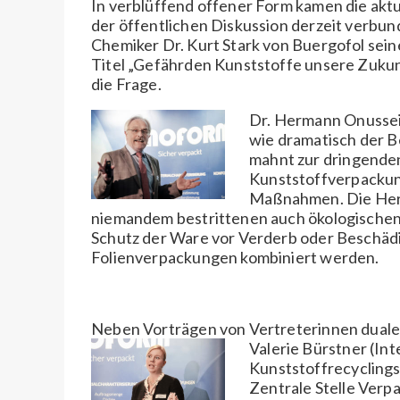
In verblüffend offener Form kamen die aktu
der öffentlichen Diskussion derzeit verbun
Chemiker Dr. Kurt Stark von Buergofol sei
Titel „Gefährden Kunststoffe unsere Zukunft
die Frage.
Dr. Hermann Onusseit
wie dramatisch der B
mahnt zur dringende
Kunststoffverpackung
Maßnahmen. Die Hera
niemandem bestrittenen auch ökologischen 
Schutz der Ware vor Verderb oder Beschädi
Folienverpackungen kombiniert werden.
Neben Vorträgen von Vertreterinnen dualer 
Valerie Bürstner (Int
Kunststoffrecyclings
Zentrale Stelle Verp