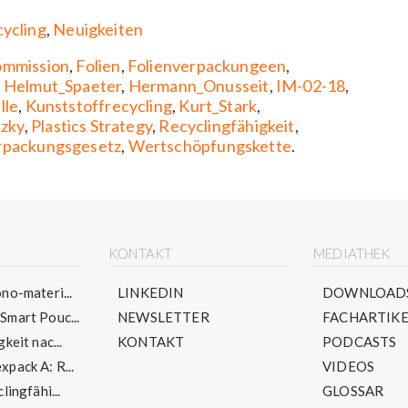
ycling
,
Neuigkeiten
mmission
,
Folien
,
Folienverpackungeen
,
,
Helmut_Spaeter
,
Hermann_Onusseit
,
IM-02-18
,
lle
,
Kunststoffrecycling
,
Kurt_Stark
,
zky
,
Plastics Strategy
,
Recyclingfähigkeit
,
rpackungsgesetz
,
Wertschöpfungskette
.
E
KONTAKT
MEDIATHEK
no-materi...
LINKEDIN
DOWNLOAD
mart Pouc...
NEWSLETTER
FACHARTIKE
keit nac...
KONTAKT
PODCASTS
pack A: R...
VIDEOS
lingfähi...
GLOSSAR