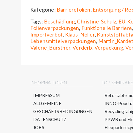
Kategorie:
Barrierefolien
,
Entsorgung / Rec
Tags:
Beschädiung
,
Christine_Schulz
,
EU-Ko
Folienverpackungen
,
Funktionelle Barriere
Importverbot
,
Klaus_Noller
,
Kunststoffabfä
Lebensmittelverpackungen
,
Martin_Kardet
Valerie_Bürstner
,
Verderb
,
Verpackung
,
Ve
INFORMATIONEN
TOP SEMINAR
IMPRESSUM
Retortable mo
ALLGEMEINE
INNO-Pouch: S
GESCHÄFTSBEDINGUNGEN
Recyclingfähig
DATENSCHUTZ
PPWR und Flex
JOBS
Flexpack recyc