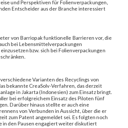
eise und Perspektiven für Folienverpackungen,
nden Entscheider aus der Branche interessiert
ter von Barriopak funktionelle Barrieren vor, die
 auch bei Lebensmittelverpackungen
 einzusetzen bzw. sich bei Folienverpackungen
beschränken.
e verschiedene Varianten des Recyclings von
 das bekannte
CreaSolv-Verfahren, das derzeit
otanlage in Jakarta (Indonesien) zum Einsatz bringt.
oller bei erfolgreichem Einsatz des Piloten fünf
en. Darüber hinaus stellte er auch eine
rennens von Verbunden in Aussicht, über die er
zeit zum Patent angemeldet sei. Es folgten noch
e in den Pausen engagiert weiter diskutiert