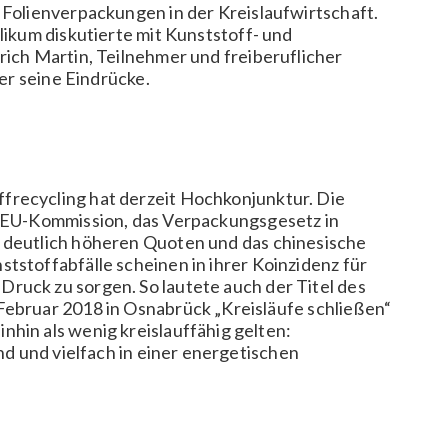
 Folienverpackungen in der Kreislaufwirtschaft.
likum diskutierte mit Kunststoff- und
rich Martin, Teilnehmer und freiberuflicher
ier seine Eindrücke.
recycling hat derzeit Hochkonjunktur. Die
r EU-Kommission, das Verpackungsgesetz in
 deutlich höheren Quoten und das chinesische
tstoffabfälle scheinen in ihrer Koinzidenz für
ruck zu sorgen. So lautete auch der Titel des
Februar 2018 in Osnabrück „Kreisläufe schließen“
nhin als wenig kreislauffähig gelten:
ind und vielfach in einer energetischen