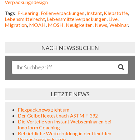
Verpackungsdesign
Tags:
E-Learing
,
Folienverpackungen
,
Instant
,
Klebstoffe
,
Lebensmittelrecht
,
Lebensmittelverpackungen
,
Live
,
Migration
,
MOAH
,
MOSH
,
Neuigkeiten
,
News
,
Webinar
.
NACH NEWS SUCHEN
LETZTE NEWS
Flexpack.news zieht um
Der Gelboflextest nach ASTM F 392
Die Vorteile von Instant Webseminaren bei
Innoform Coaching
Betriebliche Weiterbildung in der flexiblen
Verpackungsindustrie