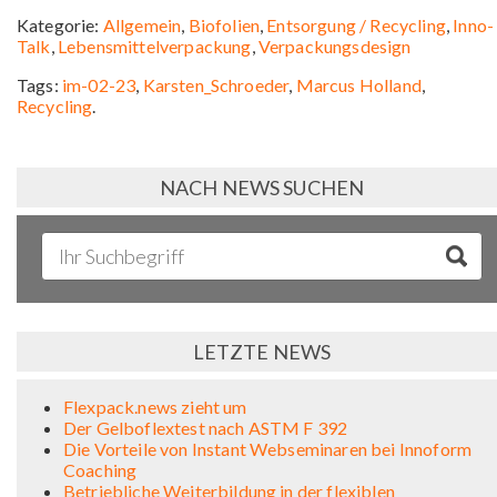
Kategorie:
Allgemein
,
Biofolien
,
Entsorgung / Recycling
,
Inno-
Talk
,
Lebensmittelverpackung
,
Verpackungsdesign
Tags:
im-02-23
,
Karsten_Schroeder
,
Marcus Holland
,
Recycling
.
NACH NEWS SUCHEN
LETZTE NEWS
Flexpack.news zieht um
Der Gelboflextest nach ASTM F 392
Die Vorteile von Instant Webseminaren bei Innoform
Coaching
Betriebliche Weiterbildung in der flexiblen