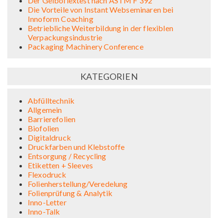
Der Gelboflextest nach ASTM F 392
Die Vorteile von Instant Webseminaren bei
Innoform Coaching
Betriebliche Weiterbildung in der flexiblen
Verpackungsindustrie
Packaging Machinery Conference
KATEGORIEN
Abfülltechnik
Allgemein
Barrierefolien
Biofolien
Digitaldruck
Druckfarben und Klebstoffe
Entsorgung / Recycling
Etiketten + Sleeves
Flexodruck
Folienherstellung/Veredelung
Folienprüfung & Analytik
Inno-Letter
Inno-Talk