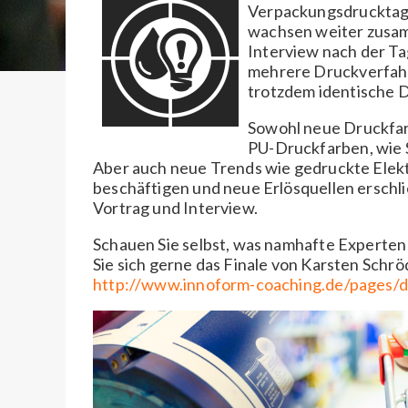
Verpackungsdrucktagu
wachsen weiter zusamm
Interview nach der Ta
mehrere Druckverfahre
trotzdem identische D
Sowohl neue Druckfar
PU-Druckfarben, wie Si
Aber auch neue Trends wie gedruckte Elek
beschäftigen und neue Erlösquellen erschl
Vortrag und Interview.
Schauen Sie selbst, was namhafte Experte
Sie sich gerne das Finale von Karsten Schrö
http://www.innoform-coaching.de/pages/