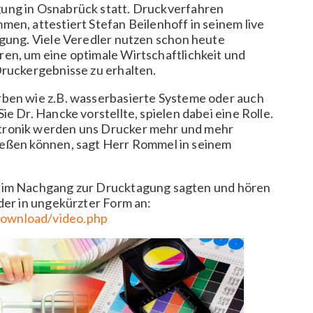
ng in Osnabrück statt. Druckverfahren
en, attestiert Stefan Beilenhoff in seinem live
gung. Viele Veredler nutzen schon heute
n, um eine optimale Wirtschaftlichkeit und
ruckergebnisse zu erhalten.
ben wie z.B. wasserbasierte Systeme oder auch
e Dr. Hancke vorstellte, spielen dabei eine Rolle.
tronik werden uns Drucker mehr und mehr
ießen können, sagt Herr Rommel in seinem
n im Nachgang zur Drucktagung sagten und hören
der in ungekürzter Form an:
download/video.php