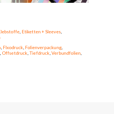
lebstoffe
,
Etiketten + Sleeves
,
n
n
,
Flxodruck
,
Folienverpackung
,
t
,
Offsetdruck
,
Tiefdruck
,
Verbundfolien
,