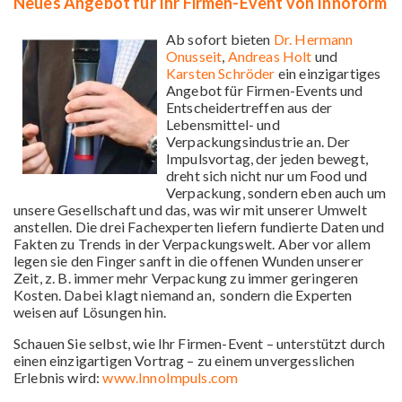
Neues Angebot für Ihr Firmen-Event von Innoform
Ab sofort bieten
Dr. Hermann
Onusseit
,
Andreas Holt
und
Karsten Schröder
ein einzigartiges
Angebot für Firmen-Events und
Entscheidertreffen aus der
Lebensmittel- und
Verpackungsindustrie an. Der
Impulsvortag, der jeden bewegt,
dreht sich nicht nur um Food und
Verpackung, sondern eben auch um
unsere Gesellschaft und das, was wir mit unserer Umwelt
anstellen. Die drei Fachexperten liefern fundierte Daten und
Fakten zu Trends in der Verpackungswelt. Aber vor allem
legen sie den Finger sanft in die offenen Wunden unserer
Zeit, z. B. immer mehr Verpackung zu immer geringeren
Kosten. Dabei klagt niemand an, sondern die Experten
weisen auf Lösungen hin.
Schauen Sie selbst, wie Ihr Firmen-Event – unterstützt durch
einen einzigartigen Vortrag – zu einem unvergesslichen
Erlebnis wird:
www.InnoImpuls.com